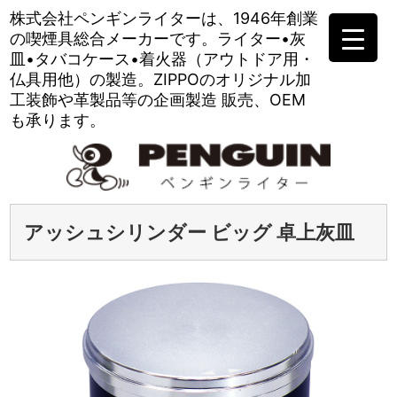
株式会社ペンギンライターは、
1946年創業
の喫煙具総合メーカーです。
ライター•灰
皿•タバコケース•
着火器（アウトドア用・
仏具用他）の製造。
ZIPPOのオリジナル加
工装飾や
革製品等の企画製造 販売、OEM
も承ります。
アッシュシリンダー ビッグ 卓上灰皿