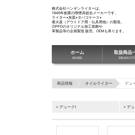
株式会社ペンギンライターは、
1946年創業の喫煙具総合メーカーです。
ライター•灰皿•タバコケース•
着火器（アウトドア用・仏具用他）の製造。
ZIPPOのオリジナル加工装飾や
革製品等の企画製造 販売、OEMも承ります。
ホーム
取扱商品
HOME
PRODUCT
商品情報
オイルライター
デュ
デュークI
デュ