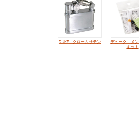
DUKE I クロームサテン
デューク メン
キット