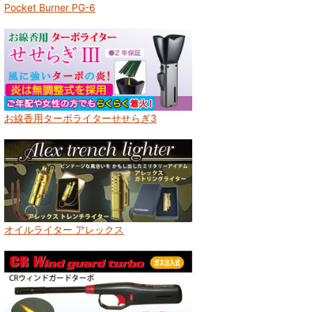
Pocket Burner PG-6
お線香用ターボライターせせらぎ3
オイルライター アレックス