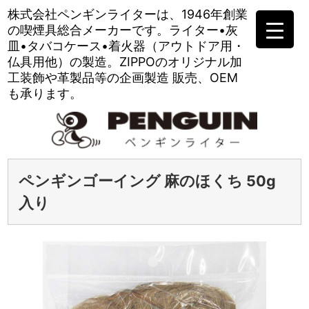
株式会社ペンギンライターは、
1946年創業
の喫煙具総合メーカーです。
ライター•灰
皿•タバコケース•
着火器（アウトドア用・
仏具用他）の製造。
ZIPPOのオリジナル加
工装飾や
革製品等の企画製造 販売、OEM
も承ります。
ペンギンゴーイング 麻のほくち 50g
入り