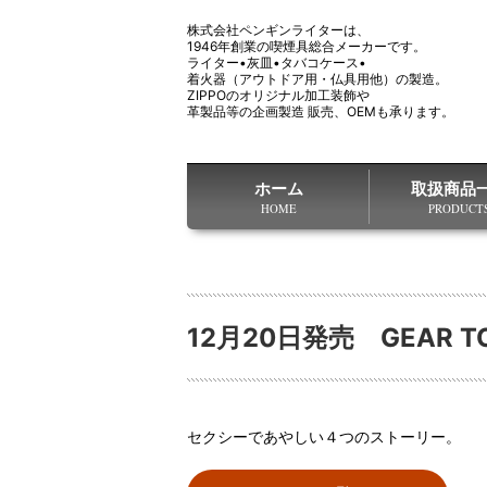
株式会社ペンギンライターは、
1946年創業の喫煙具総合メーカーです。
ライター•灰皿•タバコケース•
着火器（アウトドア用・仏具用他）の製造。
ZIPPOのオリジナル加工装飾や
革製品等の企画製造 販売、OEMも承ります。
ホーム
取扱商品
HOME
PRODUCT
12月20日発売 GEAR
セクシーであやしい４つのストーリー。