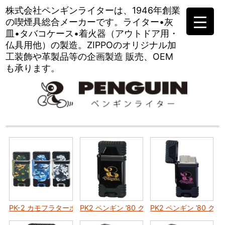
株式会社ペンギンライターは、
1946年創業
の喫煙具総合メーカーです。
ライター•灰
皿•タバコケース•
着火器（アウトドア用・
仏具用他）の製造。
ZIPPOのオリジナル加
工装飾や
革製品等の企画製造 販売、OEM
も承ります。
PK-2 カモフラターボX
PK2 ペンギン ’80 クラシック イエロー タ
PK2 ペンギン ’80 