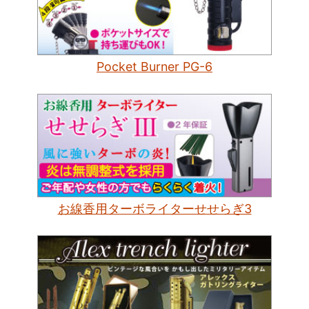
Pocket Burner PG-6
お線香用ターボライターせせらぎ3