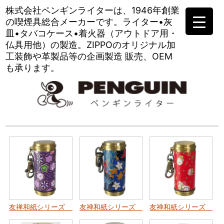
株式会社ペンギンライターは、
1946年創業
の喫煙具総合メーカーです。
ライター•灰
皿•タバコケース•
着火器（アウトドア用・
仏具用他）の製造。
ZIPPOのオリジナル加
工装飾や
革製品等の企画製造 販売、OEM
も承ります。
友禅和紙シリーズ アッシュシリンダー ブラス 和紙 松竹梅
友禅和紙シリーズ アッシュシリンダー ブ
友禅和紙シリーズ ア