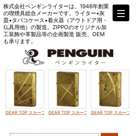
株式会社ペンギンライターは、
1946年創業
の喫煙具総合メーカーです。
ライター•灰
皿•タバコケース•
着火器（アウトドア用・
仏具用他）の製造。
ZIPPOのオリジナル加
工装飾や
革製品等の企画製造 販売、OEM
も承ります。
GEAR TOP スカーフェイス ネコパンチ
GEAR TOP スカーフェイス ヴァイパーバイ
GEAR TOP スカー