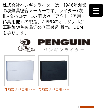
株式会社ペンギンライターは、
1946年創業
の喫煙具総合メーカーです。
ライター•灰
皿•タバコケース•
着火器（アウトドア用・
仏具用他）の製造。
ZIPPOのオリジナル加
工装飾や
革製品等の企画製造 販売、OEM
も承ります。
加熱式タバコ用 ハードケース〈シルバー〉
加熱式タバコ用 ハードケース〈ブラック〉