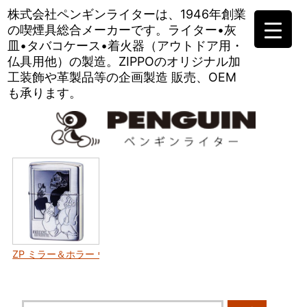
株式会社ペンギンライターは、
1946年創業
の喫煙具総合メーカーです。
ライター•灰
皿•タバコケース•
着火器（アウトドア用・
仏具用他）の製造。
ZIPPOのオリジナル加
工装飾や
革製品等の企画製造 販売、OEM
も承ります。
ZP ミラー＆ホラー ウインディ (Vol,1)