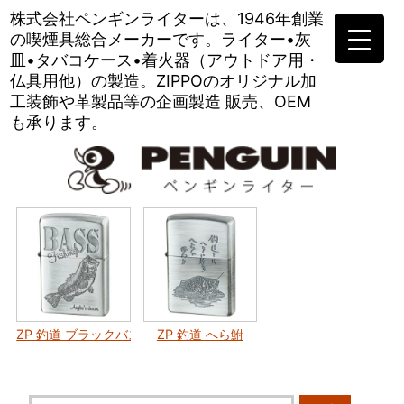
株式会社ペンギンライターは、
1946年創業
の喫煙具総合メーカーです。
ライター•灰
皿•タバコケース•
着火器（アウトドア用・
仏具用他）の製造。
ZIPPOのオリジナル加
工装飾や
革製品等の企画製造 販売、OEM
も承ります。
ZP 釣道 ブラックバス
ZP 釣道 へら鮒