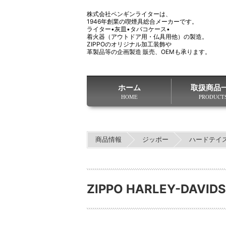
株式会社ペンギンライターは、
1946年創業の喫煙具総合メーカーです。
ライター•灰皿•タバコケース•
着火器（アウトドア用・仏具用他）の製造。
ZIPPOのオリジナル加工装飾や
革製品等の企画製造 販売、OEMも承ります。
ホーム
取扱商品
HOME
PRODUCT
商品情報
ジッポー
ハードテイ
ZIPPO HARLEY-DAVIDS