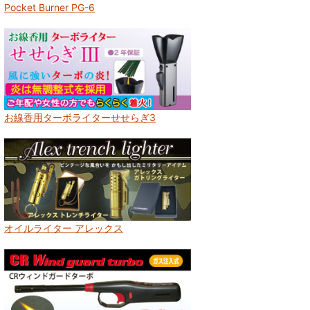
Pocket Burner PG-6
お線香用ターボライターせせらぎ3
オイルライター アレックス