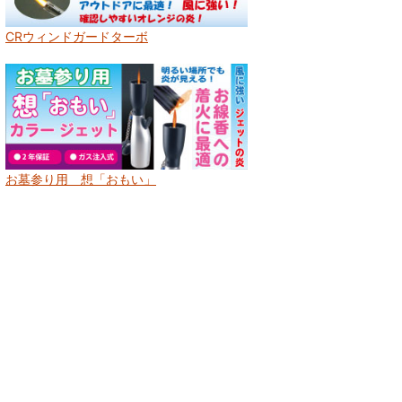
CRウィンドガードターボ
お墓参り用 想「おもい」