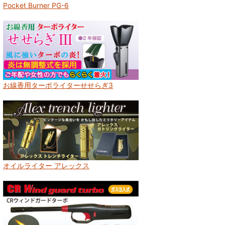
Pocket Burner PG-6
お線香用ターボライターせせらぎ3
オイルライター アレックス