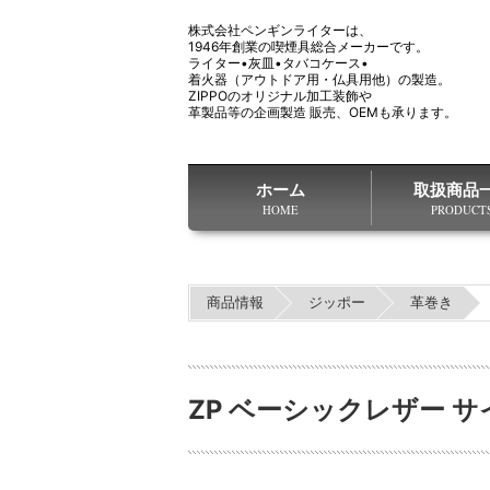
株式会社ペンギンライターは、
1946年創業の喫煙具総合メーカーです。
ライター•灰皿•タバコケース•
着火器（アウトドア用・仏具用他）の製造。
ZIPPOのオリジナル加工装飾や
革製品等の企画製造 販売、OEMも承ります。
ホーム
取扱商品
HOME
PRODUCT
商品情報
ジッポー
革巻き
ZP ベーシックレザー 