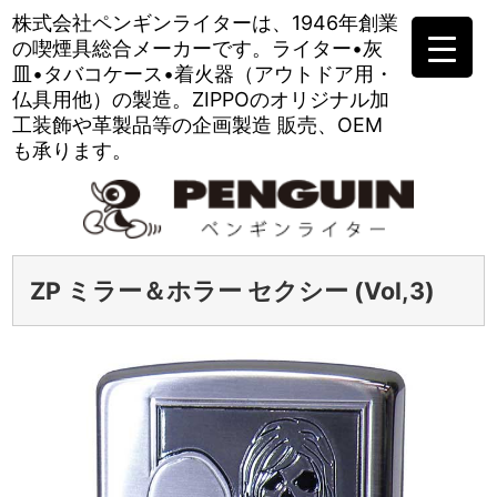
株式会社ペンギンライターは、
1946年創業
の喫煙具総合メーカーです。
ライター•灰
皿•タバコケース•
着火器（アウトドア用・
仏具用他）の製造。
ZIPPOのオリジナル加
工装飾や
革製品等の企画製造 販売、OEM
も承ります。
ZP ミラー＆ホラー セクシー (Vol,3)