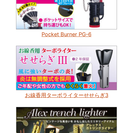
Pocket Burner PG-6
お線香用ターボライターせせらぎ3