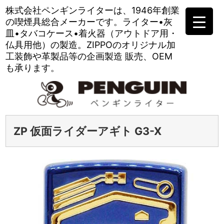
株式会社ペンギンライターは、
1946年創業
の喫煙具総合メーカーです。
ライター•灰
皿•タバコケース•
着火器（アウトドア用・
仏具用他）の製造。
ZIPPOのオリジナル加
工装飾や
革製品等の企画製造 販売、OEM
も承ります。
ZP 仮面ライダーアギト G3-X