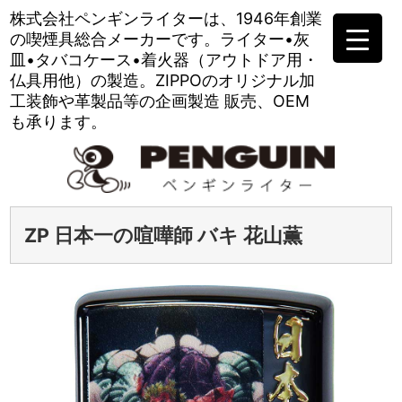
株式会社ペンギンライターは、
1946年創業
の喫煙具総合メーカーです。
ライター•灰
皿•タバコケース•
着火器（アウトドア用・
仏具用他）の製造。
ZIPPOのオリジナル加
工装飾や
革製品等の企画製造 販売、OEM
も承ります。
ZP 日本一の喧嘩師 バキ 花山薫