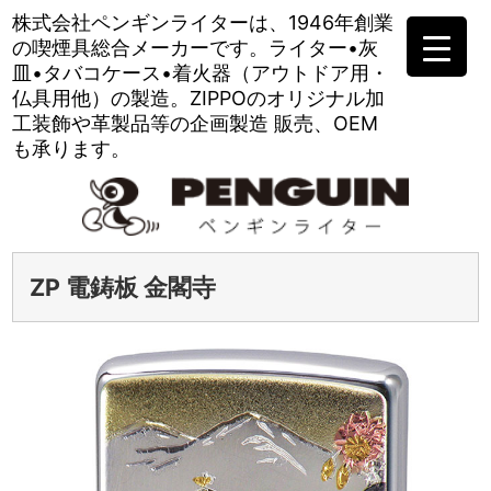
株式会社ペンギンライターは、
1946年創業
の喫煙具総合メーカーです。
ライター•灰
皿•タバコケース•
着火器（アウトドア用・
仏具用他）の製造。
ZIPPOのオリジナル加
工装飾や
革製品等の企画製造 販売、OEM
も承ります。
ZP 電鋳板 金閣寺