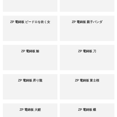
ZP 電鋳板 ビードロを吹く女
ZP 電鋳板 親子パンダ
ZP 電鋳板 鯨
ZP 電鋳板 刀
ZP 電鋳板 昇り龍
ZP 電鋳板 富士桜
ZP 電鋳板 大鯉
ZP 電鋳板 蝶