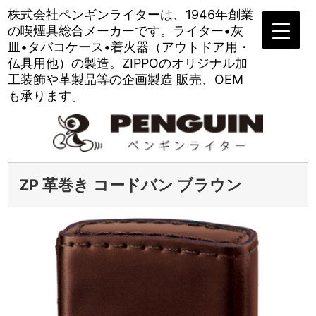
株式会社ペンギンライターは、
1946年創業
の喫煙具総合メーカーです。
ライター•灰
皿•タバコケース•
着火器（アウトドア用・
仏具用他）の製造。
ZIPPOのオリジナル加
工装飾や
革製品等の企画製造 販売、OEM
も承ります。
ZP 革巻き コードバン ブラウン