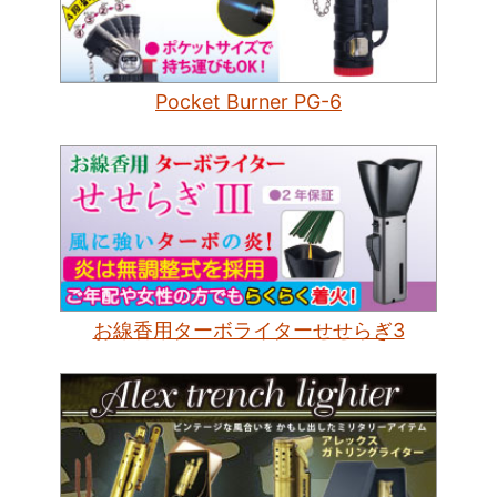
Pocket Burner PG-6
お線香用ターボライターせせらぎ3