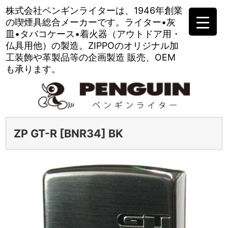
株式会社ペンギンライターは、
1946年創業
の喫煙具総合メーカーです。
ライター•灰
皿•タバコケース•
着火器（アウトドア用・
仏具用他）の製造。
ZIPPOのオリジナル加
工装飾や
革製品等の企画製造 販売、OEM
も承ります。
ZP GT-R [BNR34] BK