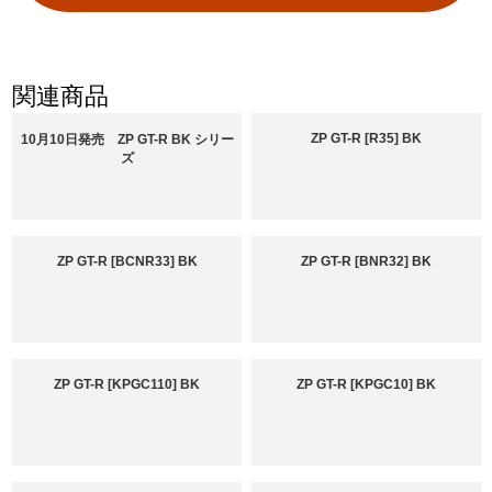
関連商品
ZP GT-R [R35] BK
10月10日発売 ZP GT-R BK シリー
ズ
ZP GT-R [BCNR33] BK
ZP GT-R [BNR32] BK
ZP GT-R [KPGC110] BK
ZP GT-R [KPGC10] BK